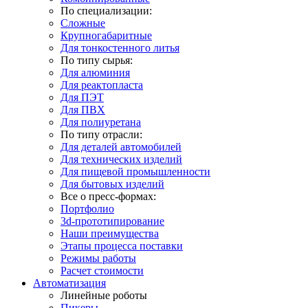
По специализации:
Сложные
Крупногабаритные
Для тонкостенного литья
По типу сырья:
Для алюминия
Для реактопласта
Для ПЭТ
Для ПВХ
Для полиуретана
По типу отрасли:
Для деталей автомобилей
Для технических изделий
Для пищевой промышленности
Для бытовых изделий
Все о пресс-формах:
Портфолио
3d-прототипирование
Наши преимущества
Этапы процесса поставки
Режимы работы
Расчет стоимости
Автоматизация
Линейные роботы
Пикеры