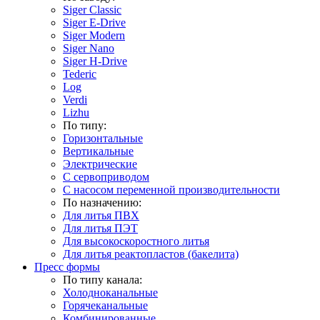
Siger Classic
Siger E-Drive
Siger Modern
Siger Nano
Siger H-Drive
Tederic
Log
Verdi
Lizhu
По типу:
Горизонтальные
Вертикальные
Электрические
С сервоприводом
С насосом переменной производительности
По назначению:
Для литья ПВХ
Для литья ПЭТ
Для высокоскоростного литья
Для литья реактопластов (бакелита)
Пресс формы
По типу канала:
Холодноканальные
Горячеканальные
Комбинированные