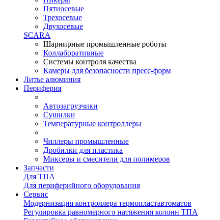
Пятиосевые
Трехосевые
Двухосевые
SCARA
Шарнирные промышленные роботы
Коллаборативные
Системы контроля качества
Камеры для безопасности пресс-форм
Литье алюминия
Периферия
Автозагрузчики
Сушилки
Температурные контроллеры
Чиллеры промышленные
Дробилки для пластика
Миксеры и смесители для полимеров
Запчасти
Для ТПА
Для периферийного оборудования
Сервис
Модернизация контроллера термопластавтоматов
Регулировка равномерного натяжения колонн ТПА