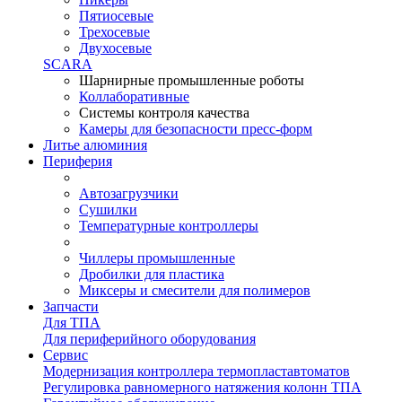
Пятиосевые
Трехосевые
Двухосевые
SCARA
Шарнирные промышленные роботы
Коллаборативные
Системы контроля качества
Камеры для безопасности пресс-форм
Литье алюминия
Периферия
Автозагрузчики
Сушилки
Температурные контроллеры
Чиллеры промышленные
Дробилки для пластика
Миксеры и смесители для полимеров
Запчасти
Для ТПА
Для периферийного оборудования
Сервис
Модернизация контроллера термопластавтоматов
Регулировка равномерного натяжения колонн ТПА