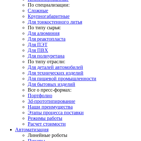
По специализации:
Сложные
Крупногабаритные
Для тонкостенного литья
По типу сырья:
Для алюминия
Для реактопласта
Для ПЭТ
Для ПВХ
Для полиуретана
По типу отрасли:
Для деталей автомобилей
Для технических изделий
Для пищевой промышленности
Для бытовых изделий
Все о пресс-формах:
Портфолио
3d-прототипирование
Наши преимущества
Этапы процесса поставки
Режимы работы
Расчет стоимости
Автоматизация
Линейные роботы
Пикеры