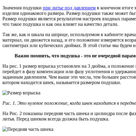
Значения подушки
при литье под давлением
в конечном итоге м
изделия одинакового размера. Размер подушки также может быт
Размер подушки является результатом настроек входных параме
что такое подушка и как она влияет на качество детали.
Так же, как и шкала на шприце, используемом в кабинете врач
материал, он движется назад, и его положение измеряется воз
сантиметрах или кубических дюймах. В этой статье мы будем 
Важно помнить, что подушка - это не очередной параме
На рис. 1 размер впрыска установлен на 3 дюйма, а положени
перейдет в фазу компенсации или фазу уплотнения и удержания
заданным давлением. Чем выше эти числа, тем большее расстоя
котором находится шнек, называется размером подушки.
Рис. 1. Это нулевое положение, когда шнек находится в перед
На Рис. 2 показаны передняя часть шнека и цилиндра после фаз
литья. Перед шнеком всегда должна быть подушка.