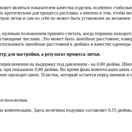
ожет являться показателем качества изделия, особенно стабиль
ь критическим для процесса расплава, а именно в том, чтобы м
тров литья и сам по себе не может быть установлен на желаемое
а, нулевым положением принято считать, когда поршень находит
растающими числами. Это может быть линейное расстояние, изме
использовать линейные расстояния в дюймах в качестве единицы
тр для настройки, а результат процесса литья.
е переключения на выдержку под давлением - на 0,80 дюйма. Шне
, при показании 0,80 дюйма. Во время фазы компенсации шнек п
ние проходит шнек. Пластик, который остается перед шнеком и н
нем положении.
ы компенсации. Здесь величина подушки составляет 0,15 дюйма. 