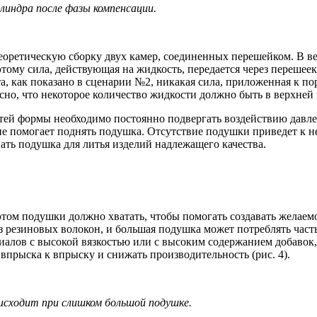
линдра после фазы компенсации.
еоретическую сборку двух камер, соединенных перешейком. В в
этому сила, действующая на жидкость, передается через переше
а, как показано в сценарии №2, никакая сила, приложенная к по
ясно, что некоторое количество жидкости должно быть в верхней
тей формы необходимо постоянно подвергать воздействию давле
ение помогает поднять подушка. Отсутствие подушки приведет к
ать подушка для литья изделий надлежащего качества.
ом подушки должно хватать, чтобы помогать создавать желаемо
з резиновых волокон, и большая подушка может потреблять част
иалов с высокой вязкостью или с высоким содержанием добавок,
впрыска к впрыску и снижать производительность (рис. 4).
исходит при слишком большой подушке.