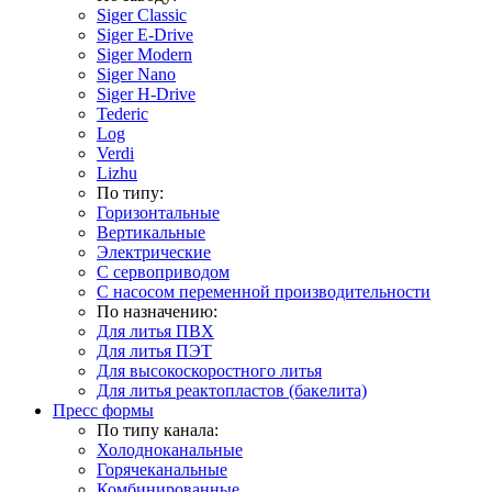
Siger Classic
Siger E-Drive
Siger Modern
Siger Nano
Siger H-Drive
Tederic
Log
Verdi
Lizhu
По типу:
Горизонтальные
Вертикальные
Электрические
С сервоприводом
С насосом переменной производительности
По назначению:
Для литья ПВХ
Для литья ПЭТ
Для высокоскоростного литья
Для литья реактопластов (бакелита)
Пресс формы
По типу канала:
Холодноканальные
Горячеканальные
Комбинированные