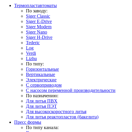
Термопластавтоматы
По заводу:
Siger Classic
Siger E-Drive
Siger Modern
Siger Nano
Siger H-Drive
Tederic
Log
Verdi
Lizhu
По типу:
Горизонтальные
Вертикальные
Электрические
С сервоприводом
С насосом переменной производительности
По назначению:
Для литья ПВХ
Для литья ПЭТ
Для высокоскоростного литья
Для литья реактопластов (бакелита)
Пресс формы
По типу канала: