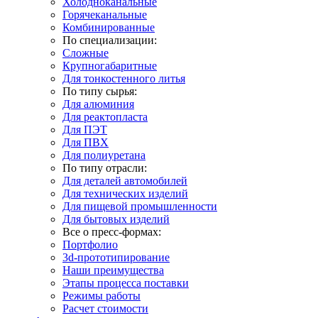
Холодноканальные
Горячеканальные
Комбинированные
По специализации:
Сложные
Крупногабаритные
Для тонкостенного литья
По типу сырья:
Для алюминия
Для реактопласта
Для ПЭТ
Для ПВХ
Для полиуретана
По типу отрасли:
Для деталей автомобилей
Для технических изделий
Для пищевой промышленности
Для бытовых изделий
Все о пресс-формах:
Портфолио
3d-прототипирование
Наши преимущества
Этапы процесса поставки
Режимы работы
Расчет стоимости