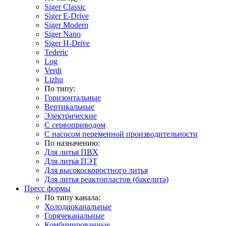
Siger Classic
Siger E-Drive
Siger Modern
Siger Nano
Siger H-Drive
Tederic
Log
Verdi
Lizhu
По типу:
Горизонтальные
Вертикальные
Электрические
С сервоприводом
С насосом переменной производительности
По назначению:
Для литья ПВХ
Для литья ПЭТ
Для высокоскоростного литья
Для литья реактопластов (бакелита)
Пресс формы
По типу канала:
Холодноканальные
Горячеканальные
Комбинированные