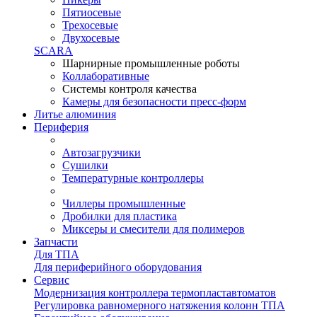
Пятиосевые
Трехосевые
Двухосевые
SCARA
Шарнирные промышленные роботы
Коллаборативные
Системы контроля качества
Камеры для безопасности пресс-форм
Литье алюминия
Периферия
Автозагрузчики
Сушилки
Температурные контроллеры
Чиллеры промышленные
Дробилки для пластика
Миксеры и смесители для полимеров
Запчасти
Для ТПА
Для периферийного оборудования
Сервис
Модернизация контроллера термопластавтоматов
Регулировка равномерного натяжения колонн ТПА