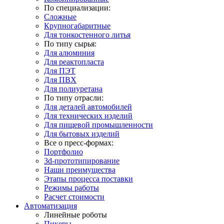
По специализации:
Сложные
Крупногабаритные
Для тонкостенного литья
По типу сырья:
Для алюминия
Для реактопласта
Для ПЭТ
Для ПВХ
Для полиуретана
По типу отрасли:
Для деталей автомобилей
Для технических изделий
Для пищевой промышленности
Для бытовых изделий
Все о пресс-формах:
Портфолио
3d-прототипирование
Наши преимущества
Этапы процесса поставки
Режимы работы
Расчет стоимости
Автоматизация
Линейные роботы
Пикеры