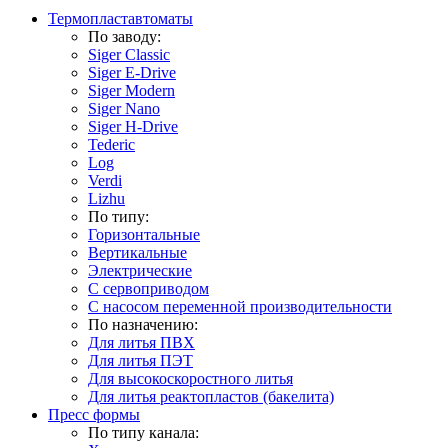
Термопластавтоматы
По заводу:
Siger Classic
Siger E-Drive
Siger Modern
Siger Nano
Siger H-Drive
Tederic
Log
Verdi
Lizhu
По типу:
Горизонтальные
Вертикальные
Электрические
С сервоприводом
С насосом переменной производительности
По назначению:
Для литья ПВХ
Для литья ПЭТ
Для высокоскоростного литья
Для литья реактопластов (бакелита)
Пресс формы
По типу канала: