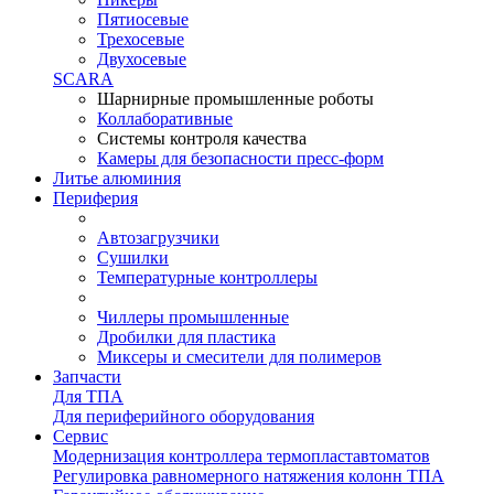
Пятиосевые
Трехосевые
Двухосевые
SCARA
Шарнирные промышленные роботы
Коллаборативные
Системы контроля качества
Камеры для безопасности пресс-форм
Литье алюминия
Периферия
Автозагрузчики
Сушилки
Температурные контроллеры
Чиллеры промышленные
Дробилки для пластика
Миксеры и смесители для полимеров
Запчасти
Для ТПА
Для периферийного оборудования
Сервис
Модернизация контроллера термопластавтоматов
Регулировка равномерного натяжения колонн ТПА