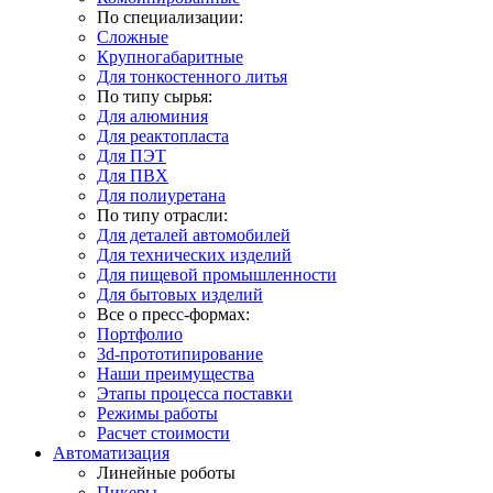
По специализации:
Сложные
Крупногабаритные
Для тонкостенного литья
По типу сырья:
Для алюминия
Для реактопласта
Для ПЭТ
Для ПВХ
Для полиуретана
По типу отрасли:
Для деталей автомобилей
Для технических изделий
Для пищевой промышленности
Для бытовых изделий
Все о пресс-формах:
Портфолио
3d-прототипирование
Наши преимущества
Этапы процесса поставки
Режимы работы
Расчет стоимости
Автоматизация
Линейные роботы
Пикеры