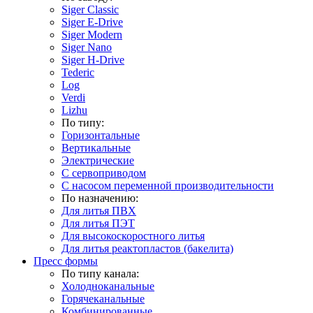
Siger Classic
Siger E-Drive
Siger Modern
Siger Nano
Siger H-Drive
Tederic
Log
Verdi
Lizhu
По типу:
Горизонтальные
Вертикальные
Электрические
С сервоприводом
С насосом переменной производительности
По назначению:
Для литья ПВХ
Для литья ПЭТ
Для высокоскоростного литья
Для литья реактопластов (бакелита)
Пресс формы
По типу канала:
Холодноканальные
Горячеканальные
Комбинированные