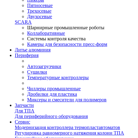
Пятиосевые
Трехосевые
Двухосевые
SCARA
Шарнирные промышленные роботы
Коллаборативные
Системы контроля качества
Камеры для безопасности пресс-форм
Литье алюминия
Периферия
Автозагрузчики
Сушилки
Температурные контроллеры
Чиллеры промышленные
Дробилки для пластика
Миксеры и смесители для полимеров
Запчасти
Для ТПА
Для периферийного оборудования
Сервис
Модернизация контроллера термопластавтоматов
Регулировка равномерного натяжения колонн ТПА