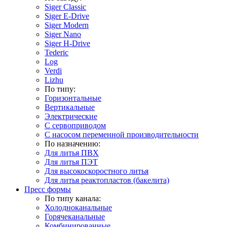
Siger Classic
Siger E-Drive
Siger Modern
Siger Nano
Siger H-Drive
Tederic
Log
Verdi
Lizhu
По типу:
Горизонтальные
Вертикальные
Электрические
С сервоприводом
С насосом переменной производительности
По назначению:
Для литья ПВХ
Для литья ПЭТ
Для высокоскоростного литья
Для литья реактопластов (бакелита)
Пресс формы
По типу канала:
Холодноканальные
Горячеканальные
Комбинированные