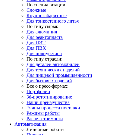
По специализации:
Сложные
Крупногабаритные
Для тонкостенного литья
По типу сырья:
Для алюминия
Для реактопласта
Для ПЭТ
Для ПВХ
Для полиуретана
По типу отрасли:
Для деталей автомобилей
Для технических изделий
Для пищевой промышленности
Для бытовых изделий
Все о пресс-формах:
Портфолио
3d-прототипирование
Наши преимущества
Этапы процесса поставки
Режимы работы
Расчет стоимости
Автоматизация
Линейные роботы
Пикеры