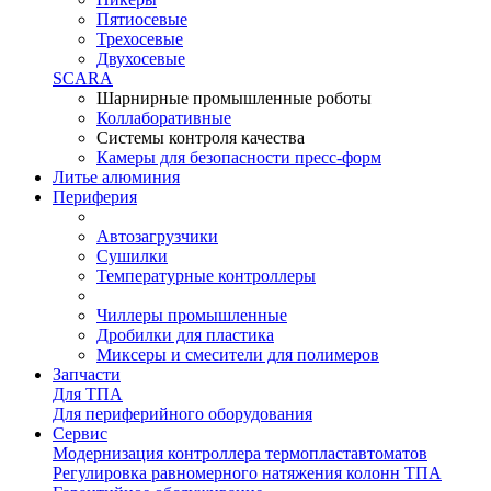
Пятиосевые
Трехосевые
Двухосевые
SCARA
Шарнирные промышленные роботы
Коллаборативные
Системы контроля качества
Камеры для безопасности пресс-форм
Литье алюминия
Периферия
Автозагрузчики
Сушилки
Температурные контроллеры
Чиллеры промышленные
Дробилки для пластика
Миксеры и смесители для полимеров
Запчасти
Для ТПА
Для периферийного оборудования
Сервис
Модернизация контроллера термопластавтоматов
Регулировка равномерного натяжения колонн ТПА