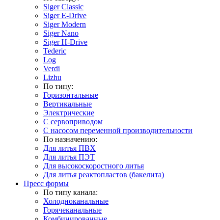
Siger Classic
Siger E-Drive
Siger Modern
Siger Nano
Siger H-Drive
Tederic
Log
Verdi
Lizhu
По типу:
Горизонтальные
Вертикальные
Электрические
С сервоприводом
С насосом переменной производительности
По назначению:
Для литья ПВХ
Для литья ПЭТ
Для высокоскоростного литья
Для литья реактопластов (бакелита)
Пресс формы
По типу канала:
Холодноканальные
Горячеканальные
Комбинированные