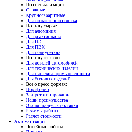
По специализации:
Сложные
Крупногабаритные
Для тонкостенного литья
По типу сырья:
Для алюминия
Для реактопласта
Для ПЭТ
Для ПВХ
Для полиуретана
По типу отрасли:
Для деталей автомобилей
Для технических изделий
Для пищевой промышленности
Для бытовых изделий
Все о пресс-формах:
Портфолио
3d-прототипирование
Наши преимущества
Этапы процесса поставки
Режимы работы
Расчет стоимости
Автоматизация
Линейные роботы
Пикеры