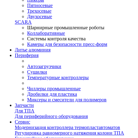
Пятиосевые
Трехосевые
Двухосевые
SCARA
Шарнирные промышленные роботы
Коллаборативные
Системы контроля качества
Камеры для безопасности пресс-форм
Литье алюминия
Периферия
Автозагрузчики
Сушилки
Температурные контроллеры
Чиллеры промышленные
Дробилки для пластика
Миксеры и смесители для полимеров
Запчасти
Для ТПА
Для периферийного оборудования
Сервис
Модернизация контроллера термопластавтоматов
Регулировка равномерного натяжения колонн ТПА