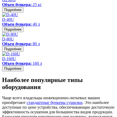
Объем бункера:
25 кг
Подробнее
D-40U
Объем бункера:
40 л
Подробнее
D-80U
Объем бункера:
80 л
Подробнее
D-160U
Объем бункера:
160 л
Подробнее
Наиболее популярные типы
оборудования
Чаще всего владельцы инжекционно-литьевых машин
приобретают
стандартные бункеры сушилки
. Это наиболее
доступные по цене устройства, обеспечивающие достаточную
эффективность осушения для большинства видов продукции.
Благодаря простоте конструкции они надежны, выпускаются