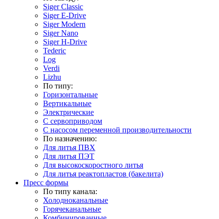
Siger Classic
Siger E-Drive
Siger Modern
Siger Nano
Siger H-Drive
Tederic
Log
Verdi
Lizhu
По типу:
Горизонтальные
Вертикальные
Электрические
С сервоприводом
С насосом переменной производительности
По назначению:
Для литья ПВХ
Для литья ПЭТ
Для высокоскоростного литья
Для литья реактопластов (бакелита)
Пресс формы
По типу канала:
Холодноканальные
Горячеканальные
Комбинированные