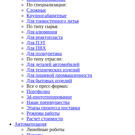
По специализации:
Сложные
Крупногабаритные
Для тонкостенного литья
По типу сырья:
Для алюминия
Для реактопласта
Для ПЭТ
Для ПВХ
Для полиуретана
По типу отрасли:
Для деталей автомобилей
Для технических изделий
Для пищевой промышленности
Для бытовых изделий
Все о пресс-формах:
Портфолио
3d-прототипирование
Наши преимущества
Этапы процесса поставки
Режимы работы
Расчет стоимости
Автоматизация
Линейные роботы
Пикеры