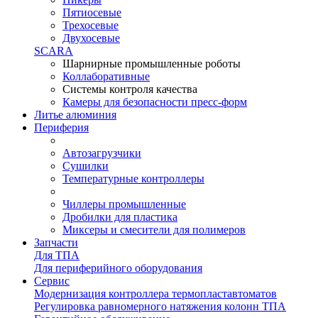
Пятиосевые
Трехосевые
Двухосевые
SCARA
Шарнирные промышленные роботы
Коллаборативные
Системы контроля качества
Камеры для безопасности пресс-форм
Литье алюминия
Периферия
Автозагрузчики
Сушилки
Температурные контроллеры
Чиллеры промышленные
Дробилки для пластика
Миксеры и смесители для полимеров
Запчасти
Для ТПА
Для периферийного оборудования
Сервис
Модернизация контроллера термопластавтоматов
Регулировка равномерного натяжения колонн ТПА