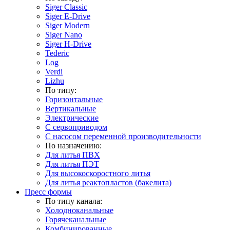
Siger Classic
Siger E-Drive
Siger Modern
Siger Nano
Siger H-Drive
Tederic
Log
Verdi
Lizhu
По типу:
Горизонтальные
Вертикальные
Электрические
С сервоприводом
С насосом переменной производительности
По назначению:
Для литья ПВХ
Для литья ПЭТ
Для высокоскоростного литья
Для литья реактопластов (бакелита)
Пресс формы
По типу канала:
Холодноканальные
Горячеканальные
Комбинированные