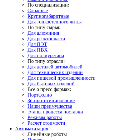
По специализации:
Сложные
Крупногабаритные
Для тонкостенного литья
По типу сырья:
Для алюминия
Для реактопласта
Для ПЭТ
Для ПВХ
Для полиуретана
По типу отрасли:
Для деталей автомобилей
Для технических изделий
Для пищевой промышленности
Для бытовых изделий
Все о пресс-формах:
Портфолио
3d-прототипирование
Наши преимущества
Этапы процесса поставки
Режимы работы
Расчет стоимости
Автоматизация
Линейные роботы
Пикеры