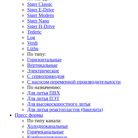
Siger Classic
Siger E-Drive
Siger Modern
Siger Nano
Siger H-Drive
Tederic
Log
Verdi
Lizhu
По типу:
Горизонтальные
Вертикальные
Электрические
С сервоприводом
С насосом переменной производительности
По назначению:
Для литья ПВХ
Для литья ПЭТ
Для высокоскоростного литья
Для литья реактопластов (бакелита)
Пресс формы
По типу канала:
Холодноканальные
Горячеканальные
Комбинированные