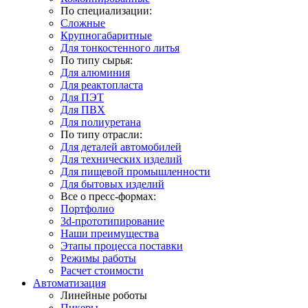
По специализации:
Сложные
Крупногабаритные
Для тонкостенного литья
По типу сырья:
Для алюминия
Для реактопласта
Для ПЭТ
Для ПВХ
Для полиуретана
По типу отрасли:
Для деталей автомобилей
Для технических изделий
Для пищевой промышленности
Для бытовых изделий
Все о пресс-формах:
Портфолио
3d-прототипирование
Наши преимущества
Этапы процесса поставки
Режимы работы
Расчет стоимости
Автоматизация
Линейные роботы
Пикеры