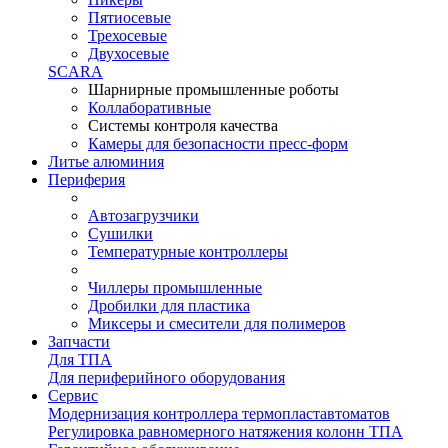
Пятиосевые
Трехосевые
Двухосевые
SCARA
Шарнирные промышленные роботы
Коллаборативные
Системы контроля качества
Камеры для безопасности пресс-форм
Литье алюминия
Периферия
Автозагрузчики
Сушилки
Температурные контроллеры
Чиллеры промышленные
Дробилки для пластика
Миксеры и смесители для полимеров
Запчасти
Для ТПА
Для периферийного оборудования
Сервис
Модернизация контроллера термопластавтоматов
Регулировка равномерного натяжения колонн ТПА