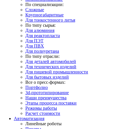
По специализации:
Сложные
Крупногабаритные
Для тонкостенного литья
По типу сырья:
Для алюминия
Для реактопласта
Для ПЭТ
Для ПВХ
Для полиуретана
По типу отрасли:
Для деталей автомобилей
Для технических изделий
Для пищевой промышленности
Для бытовых изделий
Все о пресс-формах:
Портфолио
3d-прототипирование
Наши преимущества
Этапы процесса поставки
Режимы работы
Расчет стоимости
Автоматизация
Линейные роботы
Пикеры