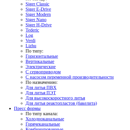
Siger Classic
Siger E-Drive
Siger Modern
Siger Nano
Siger H-Drive
Tederic
Log
Verdi
Lizhu
По типу:
Горизонтальные
Вертикальные
Электрические
С сервоприводом
С насосом переменной производительности
По назначению:
Для литья ПВХ
Для литья ПЭТ
Для высокоскоростного литья
Для литья реактопластов (бакелита)
Пресс формы
По типу канала:
Холодноканальные
Горячеканальные
Комбинированные