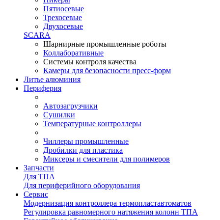
Пятиосевые
Трехосевые
Двухосевые
SCARA
Шарнирные промышленные роботы
Коллаборативные
Системы контроля качества
Камеры для безопасности пресс-форм
Литье алюминия
Периферия
Автозагрузчики
Сушилки
Температурные контроллеры
Чиллеры промышленные
Дробилки для пластика
Миксеры и смесители для полимеров
Запчасти
Для ТПА
Для периферийного оборудования
Сервис
Модернизация контроллера термопластавтоматов
Регулировка равномерного натяжения колонн ТПА